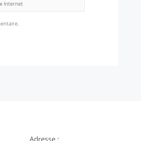
rnet
entaire.
Adresse :