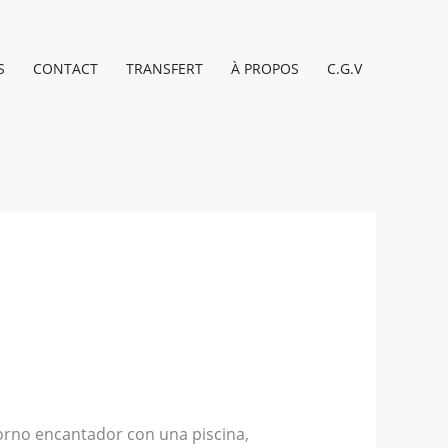
S
CONTACT
TRANSFERT
À PROPOS
C.G.V
torno encantador con una piscina,