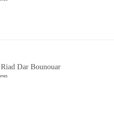
u Riad Dar Bounouar
unes