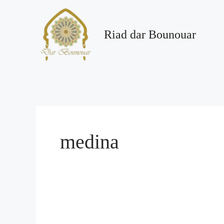
Aller
au
contenu
Riad dar Bounouar
medina