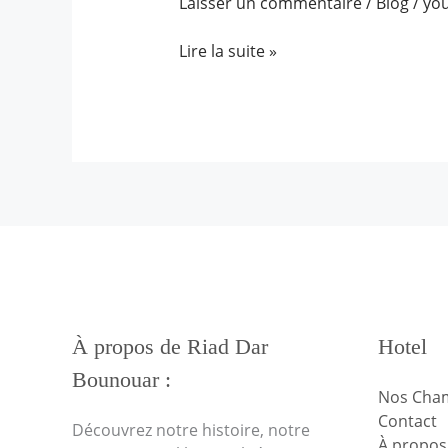
Laisser un commentaire
/
Blog
/
yo
au
Cœur
Lire la suite »
de
Marrakech
À propos de Riad Dar
Hotel
Bounouar :
Nos Cha
Contact
Découvrez notre histoire, notre
À propos