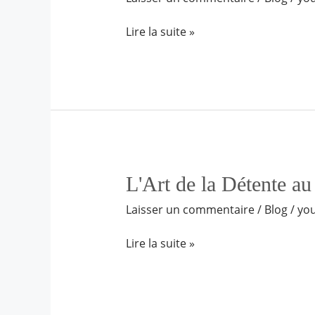
of
Relaxation
Lire la suite »
at
Riad
Dar
Bounouar
L'Art
L'Art de la Détente a
de
Laisser un commentaire
/
Blog
/
yo
la
Détente
Lire la suite »
au
Riad
Dar
Bounouar