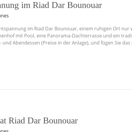
nnung im Riad Dar Bounouar
unes
 Entspannung im Riad Dar Bounouar, einem ruhigen Ort nur 
Innenhof mit Pool, eine Panorama-Dachterrasse und ein tr
ag- und Abendessen (Preise in der Anlage), und fügen Sie das
 at Riad Dar Bounouar
unes