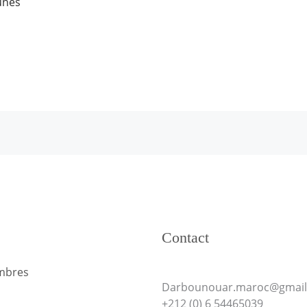
unes
Contact
mbres
Darbounouar.maroc@gmai
+212 (0) 6 54465039