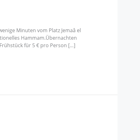
wenige Minuten vom Platz Jemaâ el
aditionelles Hammam.Übernachten
 Frühstück für 5 € pro Person […]