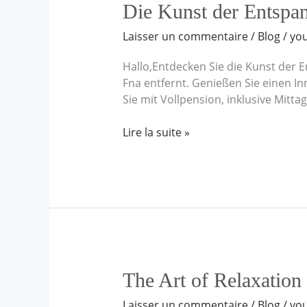
Die
Die Kunst der Entspa
Kunst
Laisser un commentaire
/
Blog
/
yo
der
Entspannung
Hallo,Entdecken Sie die Kunst der
im
Fna entfernt. Genießen Sie einen 
Riad
Sie mit Vollpension, inklusive Mitt
Dar
Bounouar
Lire la suite »
The
The Art of Relaxation
Art
Laisser un commentaire
/
Blog
/
yo