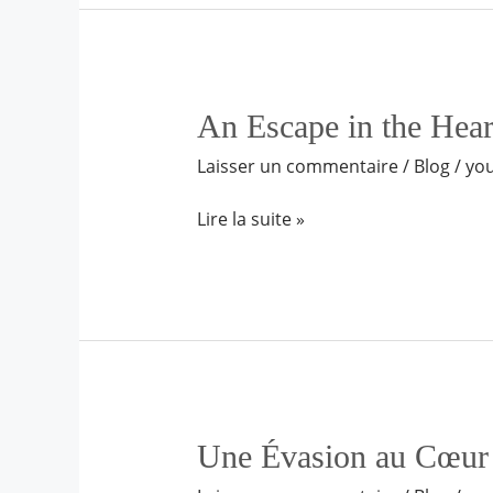
An
An Escape in the Hear
Escape
Laisser un commentaire
/
Blog
/
yo
in
the
Lire la suite »
Heart
of
Marrakech
Une
Une Évasion au Cœur
Évasion