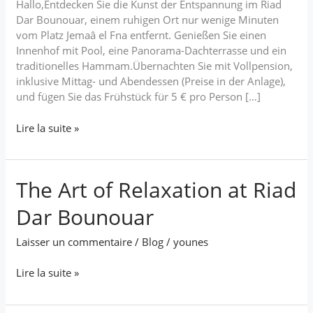
Hallo,Entdecken Sie die Kunst der Entspannung im Riad
Dar
Dar Bounouar, einem ruhigen Ort nur wenige Minuten
Bounouar
vom Platz Jemaâ el Fna entfernt. Genießen Sie einen
Innenhof mit Pool, eine Panorama-Dachterrasse und ein
traditionelles Hammam.Übernachten Sie mit Vollpension,
inklusive Mittag- und Abendessen (Preise in der Anlage),
und fügen Sie das Frühstück für 5 € pro Person […]
Lire la suite »
The Art of Relaxation at Riad
The
Art
Dar Bounouar
of
Relaxation
Laisser un commentaire
/
Blog
/
younes
at
Riad
Lire la suite »
Dar
Bounouar