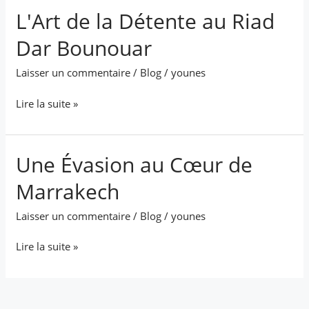
L'Art de la Détente au Riad
L'Art
de
Dar Bounouar
la
Détente
Laisser un commentaire
/
Blog
/
younes
au
Riad
Lire la suite »
Dar
Bounouar
Une Évasion au Cœur de
Une
Évasion
Marrakech
au
Cœur
Laisser un commentaire
/
Blog
/
younes
de
Marrakech
Lire la suite »