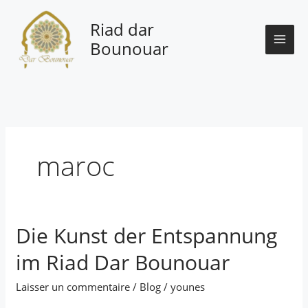
Aller
au
Riad dar
contenu
Bounouar
maroc
Die Kunst der Entspannung
Die
Kunst
im Riad Dar Bounouar
der
Entspannung
Laisser un commentaire
/
Blog
/
younes
im
Riad