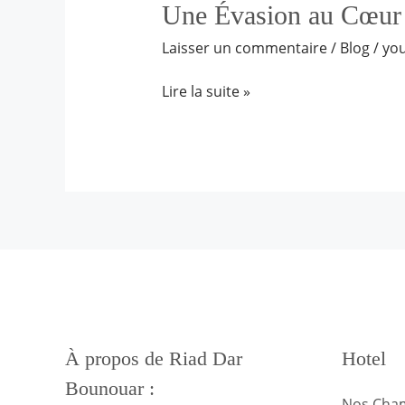
Une
Une Évasion au Cœur
Évasion
Laisser un commentaire
/
Blog
/
yo
au
Cœur
Lire la suite »
de
Marrakech
À propos de Riad Dar
Hotel
Bounouar :
Nos Cha