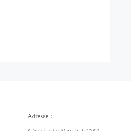
Adresse :
8 Derb Lahdiri, Marrakesh 40000