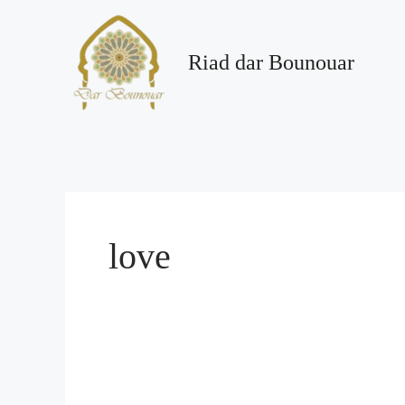
Aller
au
contenu
Riad dar Bounouar
love