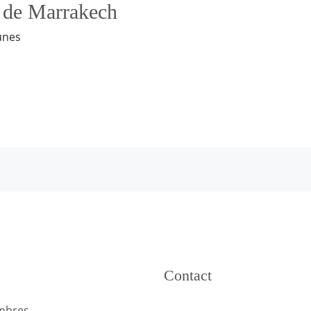
 de Marrakech
unes
Contact
mbres