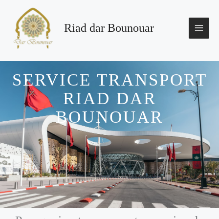
Aller
au
contenu
Riad dar Bounouar
SERVICE TRANSPORT
RIAD DAR
BOUNOUAR