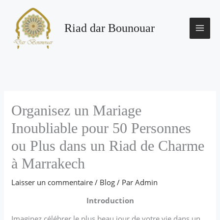
Aller
au
contenu
Riad dar Bounouar
Organisez un Mariage
Inoubliable pour 50 Personnes
ou Plus dans un Riad de Charme
à Marrakech
Laisser un commentaire
/
Blog
/ Par
Admin
Introduction
Imaginez célébrer le plus beau jour de votre vie dans un