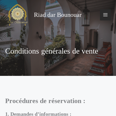
Aller
au
contenu
Riad dar Bounouar
Conditions générales de vente
Procédures de réservation :
1. Demandes d’informations :